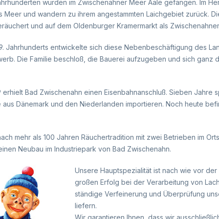
ahrhunderten wurden im Zwischenahner Meer Aale gefangen. Im Her
s Meer und wandern zu ihrem angestammten Laichgebiet zurück. D
räuchert und auf dem Oldenburger Kramermarkt als Zwischenahner 
9. Jahrhunderts entwickelte sich diese Nebenbeschäftigung des Lan
rwerb. Die Familie beschloß, die Bauerei aufzugeben und sich gan
9 erhielt Bad Zwischenahn einen Eisenbahnanschluß. Sieben Jahre s
 aus Dänemark und den Niederlanden importieren. Noch heute befinde
, nach mehr als 100 Jahren Räuchertradition mit zwei Betrieben im 
 einen Neubau im Industriepark von Bad Zwischenahn.
Unsere Hauptspezialität ist nach wie vor de
großen Erfolg bei der Verarbeitung von Lac
ständige Verfeinerung und Überprüfung unse
liefern.
Wir garantieren Ihnen, dass wir ausschließl