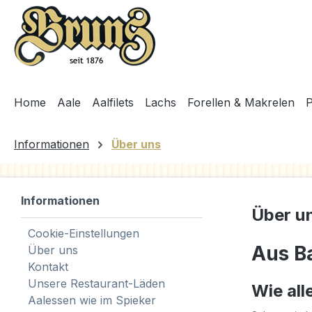
springen
Zur Hauptnavigation springen
Home
Aale
Aalfilets
Lachs
Forellen & Makrelen
P
Informationen
Über uns
Informationen
Über u
Cookie-Einstellungen
Aus B
Über uns
Kontakt
Unsere Restaurant-Läden
Wie all
Aalessen wie im Spieker