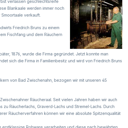
bst verlassen geschlechtsreife
iese Blankaale werden immer noch
Smoortaale verkauft.
dwirts Friedrich Bruns zu einem
z dem Fischfang und dem Räuchern
päter, 1876, wurde die Firma gegründet. Jetzt konnte man
t sich die Firma in Familienbesitz und wird von Friedrich Bruns
Ortskern von Bad Zwischenahn, bezogen wir mit unseren 45
r Zwischenahner Räucheraal. Seit vielen Jahren haben wir auch
hs zu Räucherlachs, Graverd-Lachs und Stremel-Lachs. Durch
rer Räucherverfahren können wir eine absolute Spitzenqualität
ich erstklassige Rohware verarbeiten und diese nach bewährten