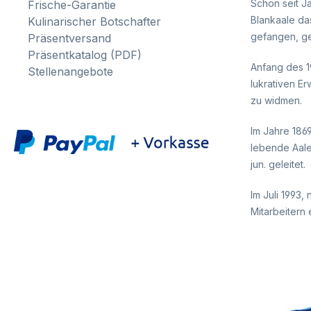
Schon seit J
Frische-Garantie
Blankaale da
Kulinarischer Botschafter
gefangen, ge
Präsentversand
Präsentkatalog (PDF)
Anfang des 1
Stellenangebote
lukrativen E
zu widmen.
Im Jahre 186
lebende Aale
jun. geleitet.
Im Juli 1993
Mitarbeitern